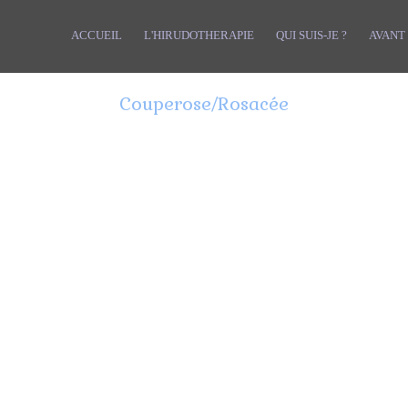
ACCUEIL
L'HIRUDOTHERAPIE
QUI SUIS-JE ?
AVANT 
Couperose/Rosacée