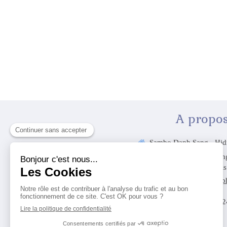
A propo
Sambo Danh Sang - Hid
25 Allée Rose Die
75019
Paris
Afficher le télé
© Sambo Danh Sang 06 2